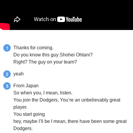
Thanks for coming.
Do you know this guy Shohei Ohtani?
Right? The guy on your team?
yeah
From Japan
So when you, I mean, listen.
You join the Dodgers, You’re an unbelievably great
player.
You start going
hey, maybe I’ll be I mean, there have been some great
Dodgers.